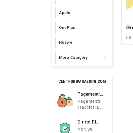
Apple
G
OnePlus
LG
Huawei

More Category
CENTRORIPARAZIONI.COM
Pagamenti
Sicuri
Pagamenti
Tracciati E
Sicuri
Diritto Di
Recesso
Non Sei