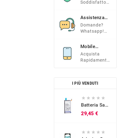
Soddisfatto?
Tranquillo E
Contattaci!
Assistenza
Clienti
Domande?
Whatsapp!
+39 366
7338966
Mobile
Friendly
Acquista
Rapidamente
Dal Tuo
Smartphone!
I PIÙ VENDUTI





Batteria Samsung Originale EB-BG973ABU Per Galaxy S10 (SM-G973)
Prezzo
29,45 €




