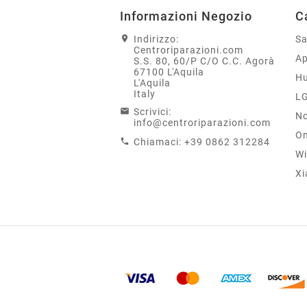
Informazioni Negozio
C
Indirizzo:
S
Centroriparazioni.com
Ap
S.S. 80, 60/P C/O C.C. Agorà
67100 L'Aquila
H
L'Aquila
Italy
L
Scrivici:
No
info@centroriparazioni.com
On
Chiamaci:
+39 0862 312284
Wi
Xi