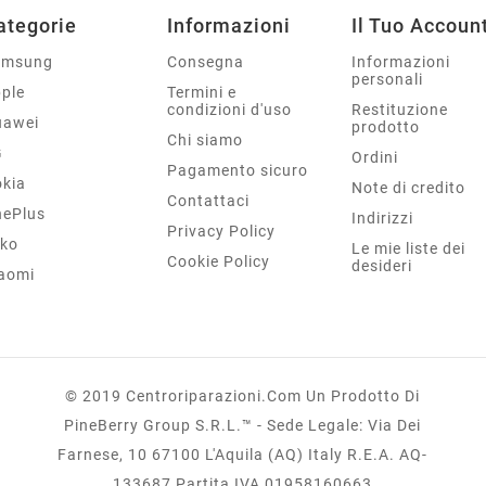
ategorie
Informazioni
Il Tuo Accoun
amsung
Consegna
Informazioni
personali
ple
Termini e
condizioni d'uso
Restituzione
uawei
prodotto
Chi siamo
G
Ordini
Pagamento sicuro
kia
Note di credito
Contattaci
ePlus
Indirizzi
Privacy Policy
ko
Le mie liste dei
Cookie Policy
desideri
aomi
© 2019 Centroriparazioni.com Un Prodotto Di
PineBerry Group S.r.l.™ - Sede Legale: Via Dei
Farnese, 10 67100 L'Aquila (AQ) Italy R.E.A. AQ-
133687 Partita IVA 01958160663