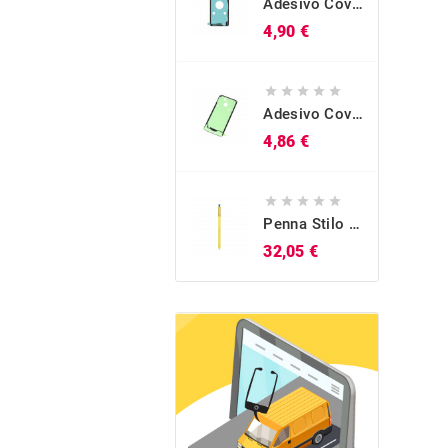
Adesivo Cover Posteriore Originale Galaxy S10 (SM-G973)
Prezzo
4,90 €





Adesivo Cover Posteriore Originale Galaxy A40 (SM-A405)
Prezzo
4,86 €





Penna Stilo S-Pen Originale Blu Galaxy Note 9 (SM-N960)
Prezzo
32,05 €