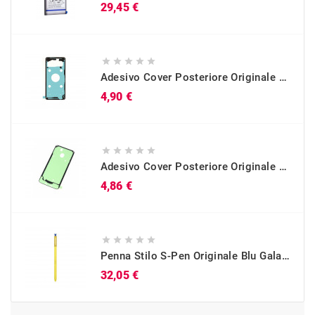
Prezzo
29,45 €





Adesivo Cover Posteriore Originale Galaxy S10 (SM-G973)
Prezzo
4,90 €





Adesivo Cover Posteriore Originale Galaxy A40 (SM-A405)
Prezzo
4,86 €





Penna Stilo S-Pen Originale Blu Galaxy Note 9 (SM-N960)
Prezzo
32,05 €