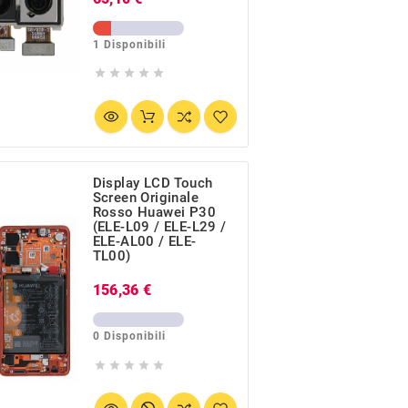
1 Disponibili





Display LCD Touch
Screen Originale
Rosso Huawei P30
(ELE-L09 / ELE-L29 /
ELE-AL00 / ELE-
TL00)
Prezzo
156,36 €
0 Disponibili




