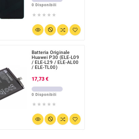
0 Disponibili





Batteria Originale
Huawei P30 (ELE-L09
/ ELE-L29 / ELE-AL00
/ ELE-TL00)
Prezzo
17,73 €
0 Disponibili




