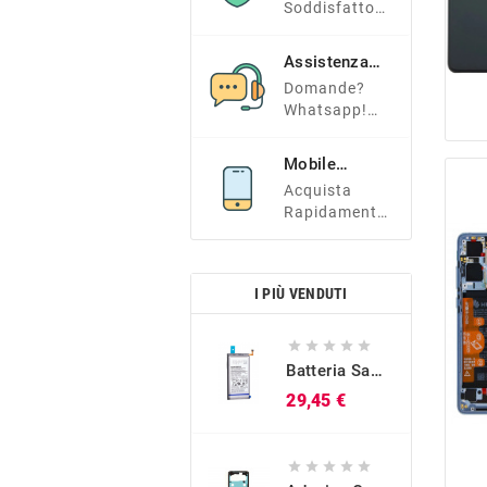
Soddisfatto?
Tranquillo E
Contattaci!
Assistenza
Clienti
Domande?
Whatsapp!
+39 366
7338966
Mobile
Friendly
Acquista
Rapidamente
Dal Tuo
Smartphone!
I PIÙ VENDUTI





Batteria Samsung Originale EB-BG973ABU Per Galaxy S10 (SM-G973)
Prezzo
29,45 €




