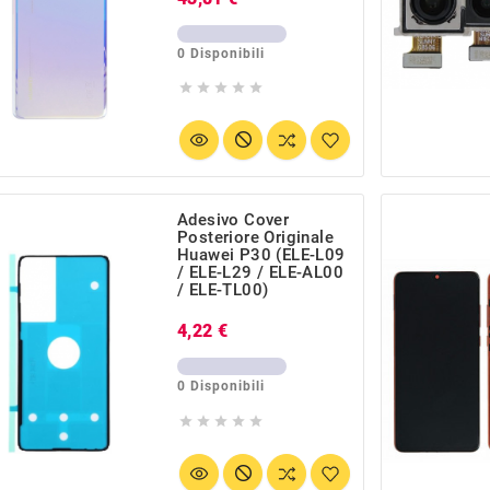
0 Disponibili





Adesivo Cover
Posteriore Originale
Huawei P30 (ELE-L09
/ ELE-L29 / ELE-AL00
/ ELE-TL00)
Prezzo
4,22 €
0 Disponibili




