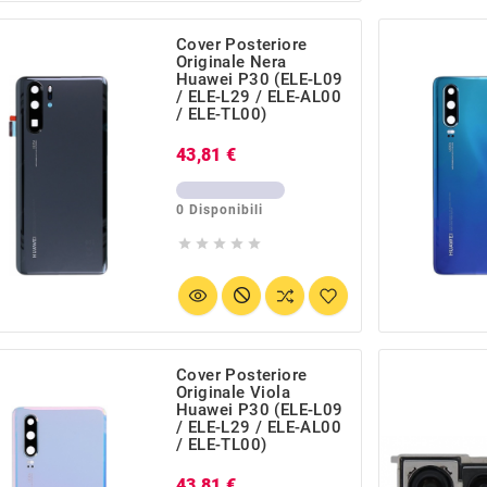
Cover Posteriore
Originale Nera
Huawei P30 (ELE-L09
/ ELE-L29 / ELE-AL00
/ ELE-TL00)
Prezzo
43,81 €
0 Disponibili





Cover Posteriore
Originale Viola
Huawei P30 (ELE-L09
/ ELE-L29 / ELE-AL00
/ ELE-TL00)
Prezzo
43,81 €