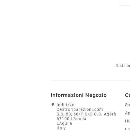
Distrib
Informazioni Negozio
C
Indirizzo:
S
Centroriparazioni.com
Ap
S.S. 80, 60/P C/O C.C. Agorà
67100 L'Aquila
H
L'Aquila
Italy
L