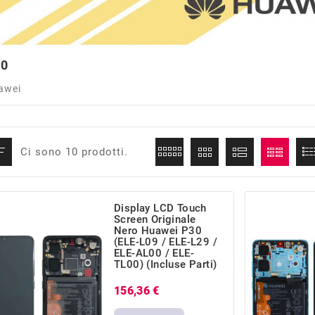
30
awei
Ci sono 10 prodotti.
Display LCD Touch
Screen Originale
Nero Huawei P30
(ELE-L09 / ELE-L29 /
ELE-AL00 / ELE-
TL00) (incluse Parti)
Prezzo
156,36 €