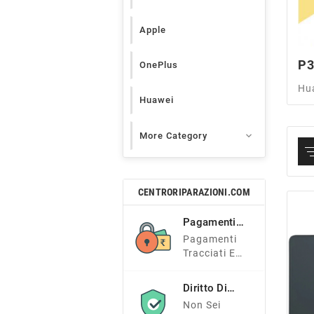
Apple
P
OnePlus
Hu
Huawei

More Category
CENTRORIPARAZIONI.COM
Pagamenti
Sicuri
Pagamenti
Tracciati E
Sicuri
Diritto Di
Recesso
Non Sei