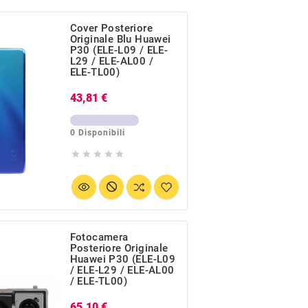
Cover Posteriore
Originale Blu Huawei
P30 (ELE-L09 / ELE-
L29 / ELE-AL00 /
ELE-TL00)
Prezzo
43,81 €
0 Disponibili





Fotocamera
Posteriore Originale
Huawei P30 (ELE-L09
/ ELE-L29 / ELE-AL00
/ ELE-TL00)
Prezzo
65,10 €