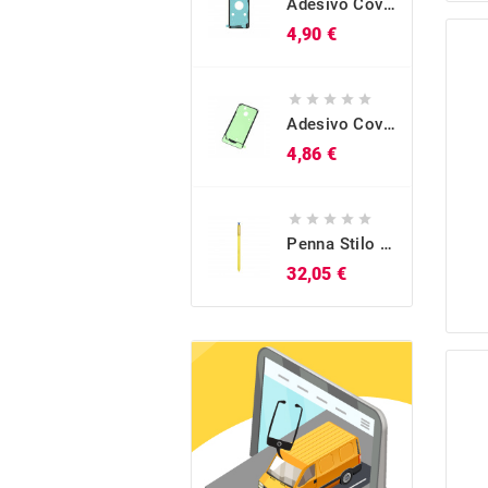
Adesivo Cover Posteriore Originale Galaxy S10 (SM-G973)
Prezzo
4,90 €





Adesivo Cover Posteriore Originale Galaxy A40 (SM-A405)
Prezzo
4,86 €





Penna Stilo S-Pen Originale Blu Galaxy Note 9 (SM-N960)
Prezzo
32,05 €