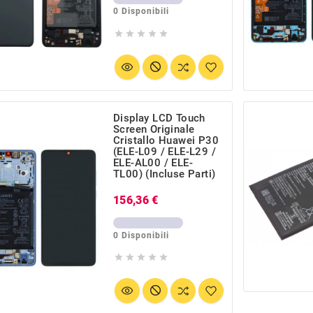
0 Disponibili





Display LCD Touch
Screen Originale
Cristallo Huawei P30
(ELE-L09 / ELE-L29 /
ELE-AL00 / ELE-
TL00) (incluse Parti)
Prezzo
156,36 €
0 Disponibili




