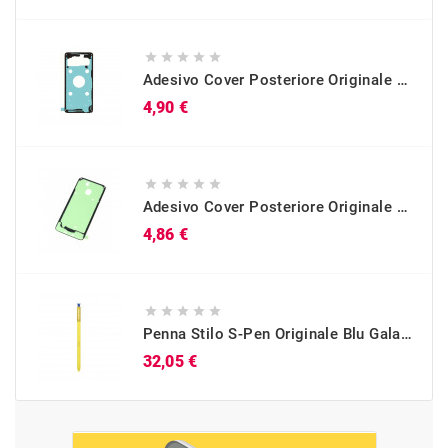





Adesivo Cover Posteriore Originale Galaxy S10 (SM-G973)
Prezzo
4,90 €





Adesivo Cover Posteriore Originale Galaxy A40 (SM-A405)
Prezzo
4,86 €





Penna Stilo S-Pen Originale Blu Galaxy Note 9 (SM-N960)
Prezzo
32,05 €