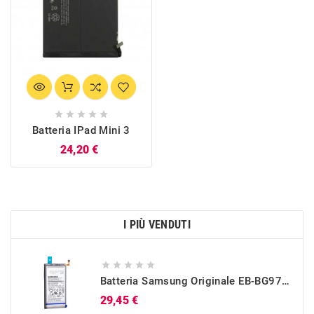





Batteria IPad Mini 3
Prezzo
24,20 €
I PIÙ VENDUTI





Batteria Samsung Originale EB-BG973ABU Per Galaxy S10 (SM-G973)
Prezzo
29,45 €