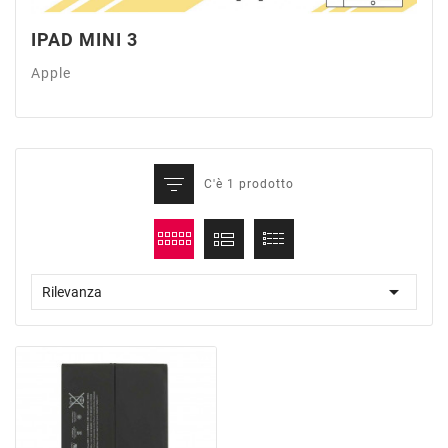
IPAD MINI 3
Apple
C'è 1 prodotto

Rilevanza