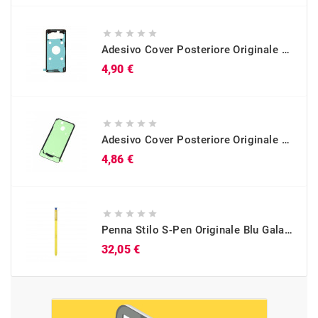





Adesivo Cover Posteriore Originale Galaxy S10 (SM-G973)
Prezzo
4,90 €





Adesivo Cover Posteriore Originale Galaxy A40 (SM-A405)
Prezzo
4,86 €





Penna Stilo S-Pen Originale Blu Galaxy Note 9 (SM-N960)
Prezzo
32,05 €