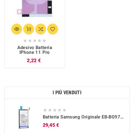





Adesivo Batteria
IPhone 11 Pro
Prezzo
2,22 €
I PIÙ VENDUTI





Batteria Samsung Originale EB-BG973ABU Per Galaxy S10 (SM-G973)
Prezzo
29,45 €