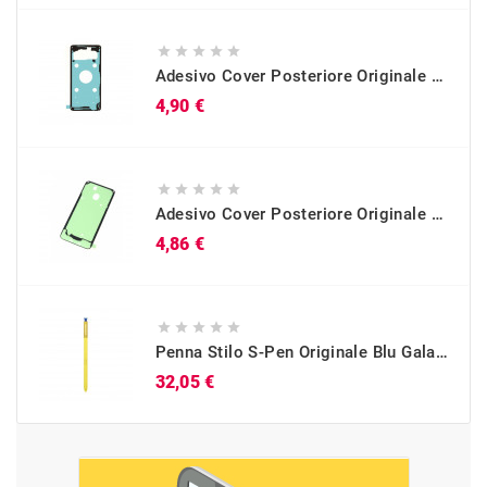





Adesivo Cover Posteriore Originale Galaxy S10 (SM-G973)
Prezzo
4,90 €





Adesivo Cover Posteriore Originale Galaxy A40 (SM-A405)
Prezzo
4,86 €





Penna Stilo S-Pen Originale Blu Galaxy Note 9 (SM-N960)
Prezzo
32,05 €