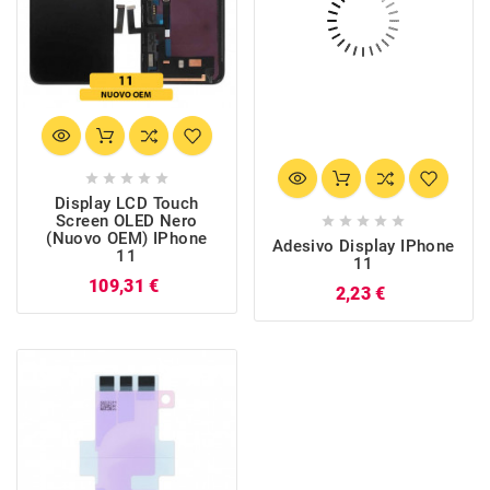





Display LCD Touch
Screen OLED Nero





(Nuovo OEM) IPhone
Adesivo Display IPhone
11
11
Prezzo
109,31 €
Prezzo
2,23 €