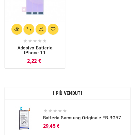





Adesivo Batteria
IPhone 11
Prezzo
2,22 €
I PIÙ VENDUTI





Batteria Samsung Originale EB-BG973ABU Per Galaxy S10 (SM-G973)
Prezzo
29,45 €