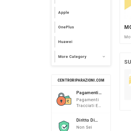
Apple
M
OnePlus
Mo
Huawei

More Category
S
CENTRORIPARAZIONI.COM
Pagamenti
Sicuri
Pagamenti
Tracciati E
Sicuri
Diritto Di
Recesso
Non Sei