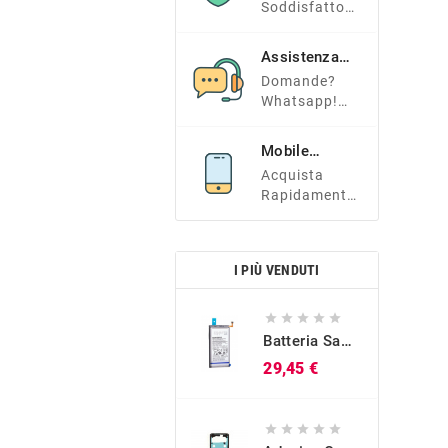
Soddisfatto?
Tranquillo E
Contattaci!
Assistenza
Clienti
Domande?
Whatsapp!
+39 366
7338966
Mobile
Friendly
Acquista
Rapidamente
Dal Tuo
Smartphone!
I PIÙ VENDUTI





Batteria Samsung Originale EB-BG973ABU Per Galaxy S10 (SM-G973)
Prezzo
29,45 €




