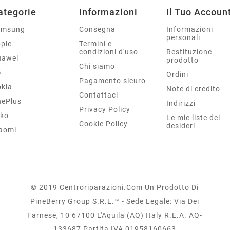
ategorie
Informazioni
Il Tuo Accoun
amsung
Consegna
Informazioni
personali
ple
Termini e
condizioni d'uso
Restituzione
uawei
prodotto
Chi siamo
G
Ordini
Pagamento sicuro
kia
Note di credito
Contattaci
ePlus
Indirizzi
Privacy Policy
ko
Le mie liste dei
Cookie Policy
desideri
aomi
© 2019 Centroriparazioni.com Un Prodotto Di
PineBerry Group S.r.l.™ - Sede Legale: Via Dei
Farnese, 10 67100 L'Aquila (AQ) Italy R.E.A. AQ-
133687 Partita IVA 01958160663