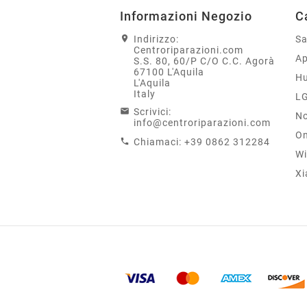
Informazioni Negozio
C
Indirizzo:
S
Centroriparazioni.com
Ap
S.S. 80, 60/P C/O C.C. Agorà
67100 L'Aquila
H
L'Aquila
Italy
L
Scrivici:
No
info@centroriparazioni.com
On
Chiamaci:
+39 0862 312284
Wi
Xi